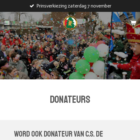
Prinsverkiezing zaterdag 7 november
Ga
direct
naar
de
hoofdinhoud
DONATEURS
Word ook donateur van c.s. de