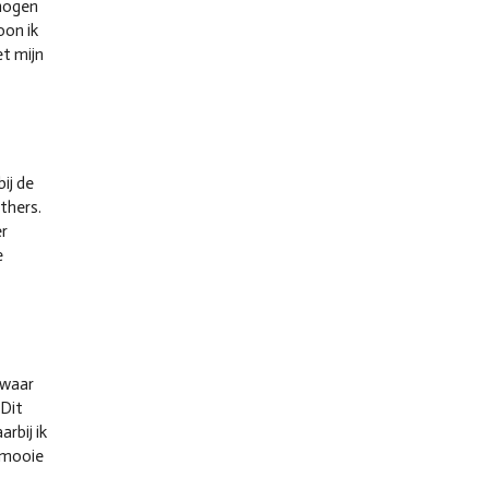
 mogen
oon ik
t mijn
ij de
thers.
er
e
 waar
 Dit
rbij ik
 mooie