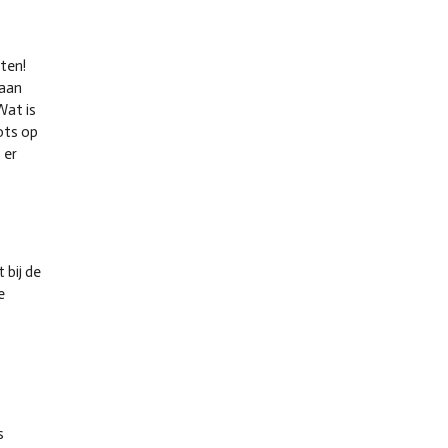
eten!
aan
Wat is
ots op
 er
 bij de
e
s