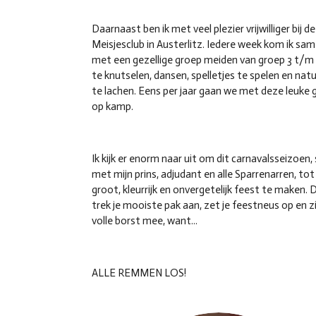
Daarnaast ben ik met veel plezier vrijwilliger bij de
Meisjesclub in Austerlitz. Iedere week kom ik sa
met een gezellige groep meiden van groep 3 t/m
te knutselen, dansen, spelletjes te spelen en natuu
te lachen. Eens per jaar gaan we met deze leuke 
op kamp.
Ik kijk er enorm naar uit om dit carnavalsseizoen
met mijn prins, adjudant en alle Sparrenarren, tot
groot, kleurrijk en onvergetelijk feest te maken. 
trek je mooiste pak aan, zet je feestneus op en zi
volle borst mee, want...
ALLE REMMEN LOS!