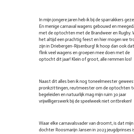
In mijn jongere jaren heb ik bij de sparrakkers gez
En menige carnaval wagens gebouwd en meeged
met de optochten met de Brandweer en Rugby. 
het altijd een prachtig feest en hier mogen we tr
zijn in Driebergen-Rijsenburg! Ik hoop dan ook dat
flink veel wagens en groepen mee doen met de
optocht dit jaar! Klein of groot, alle remmen los!
Naast dit alles ben ik nog toneelmeester geweest
pronkzittingen, reutmeester om de optochten t
begeleiden en natuurlijk mag mijn ruim 30 jaar
vrijwilligerswerk bij de speelweek niet ontbreken!
Waar elke carnavalsvader van droomt, is dat mijn
dochter Roosmarijn Jansen in 2023 jeugdprinses i