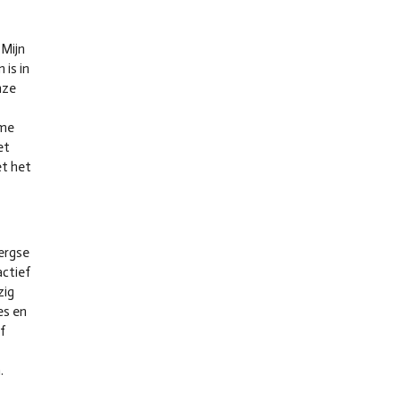
 Mijn
 is in
nze
sme
et
t het
Bergse
actief
zig
es en
f
.