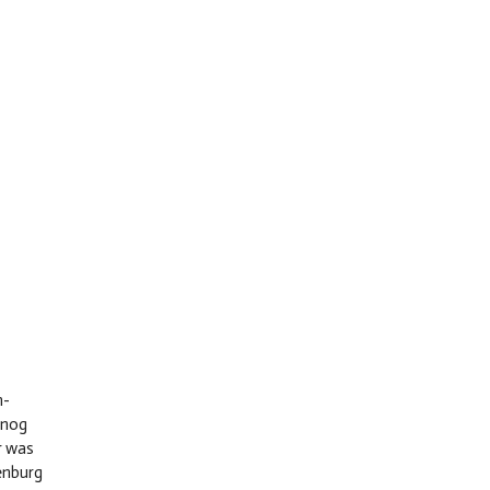
n-
 nog
r was
enburg