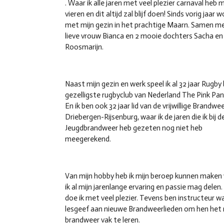
. Waar ik alle jaren met veel plezier carnaval heb
vieren en dit altijd zal blijf doen! Sinds vorig jaar w
met mijn gezin in het prachtige Maarn. Samen me
lieve vrouw Bianca en 2 mooie dochters Sacha en
Roosmarijn.
Naast mijn gezin en werk speel ik al 32 jaar Rugby b
gezelligste rugbyclub van Nederland The Pink Pan
En ik ben ook 32 jaar lid van de vrijwillige Brandwe
Driebergen-Rijsenburg, waar ik de jaren die ik bij d
Jeugdbrandweer heb gezeten nog niet heb
meegerekend.
Van mijn hobby heb ik mijn beroep kunnen maken
ik al mijn jarenlange ervaring en passie mag delen.
doe ik met veel plezier. Tevens ben instructeur waa
lesgeef aan nieuwe Brandweerlieden om hen het
brandweer vak te leren.