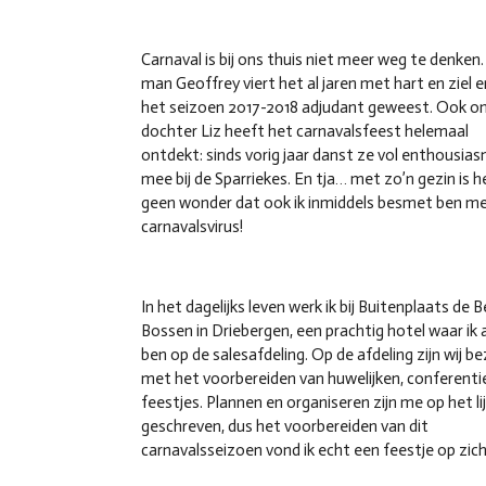
Carnaval is bij ons thuis niet meer weg te denken.
man Geoffrey viert het al jaren met hart en ziel en
het seizoen 2017-2018 adjudant geweest. Ook o
dochter Liz heeft het carnavalsfeest helemaal
ontdekt: sinds vorig jaar danst ze vol enthousia
mee bij de Sparriekes. En tja… met zo’n gezin is h
geen wonder dat ook ik inmiddels besmet ben me
carnavalsvirus!
In het dagelijks leven werk ik bij Buitenplaats de 
Bossen in Driebergen, een prachtig hotel waar ik 
ben op de salesafdeling. Op de afdeling zijn wij be
met het voorbereiden van huwelijken, conferenti
feestjes. Plannen en organiseren zijn me op het lij
geschreven, dus het voorbereiden van dit
carnavalsseizoen vond ik echt een feestje op zich