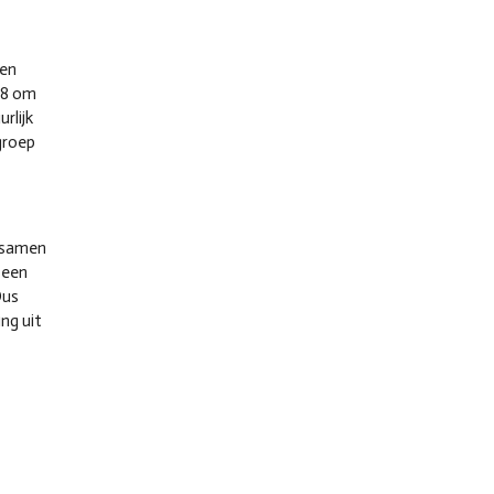
men
 8 om
rlijk
groep
, samen
 een
Dus
ng uit