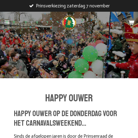
Prinsverkiezing zaterdag 7 november
Ga
direct
naar
de
hoofdinhoud
HAPPY OUWER
HAPPY OUWER op de donderdag voor
het carnavalsweekend...
Sinds de afgelopen jaren is door de Prinsenraad de