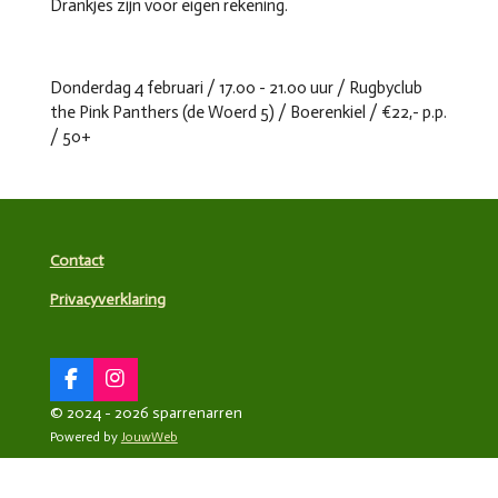
Drankjes zijn voor eigen rekening.
Donderdag 4 februari / 17.00 - 21.00 uur / Rugbyclub
the Pink Panthers (de Woerd 5) / Boerenkiel / €22,- p.p.
/ 50+
Contact
Privacyverklaring
F
I
a
n
© 2024 - 2026 sparrenarren
c
s
Powered by
JouwWeb
e
t
b
a
o
g