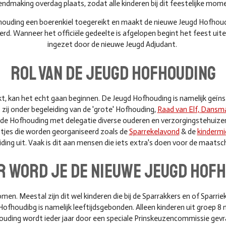
endmaking overdag plaats, zodat alle kinderen bij dit feestelijke mom
houding een boerenkiel toegereikt en maakt de nieuwe Jeugd Hofhoudi
d. Wanneer het officiële gedeelte is afgelopen begint het feest uite
ingezet door de nieuwe Jeugd Adjudant.
rol van de jeugd hofhouding
 kan het echt gaan beginnen. De Jeugd Hofhouding is namelijk geïnsta
zij onder begeleiding van de 'grote' Hofhouding,
Raad van Elf,
Dansmar
 de Hofhouding met delegatie diverse ouderen en verzorgingstehuizen &
estjes die worden georganiseerd zoals de
Sparrekelavond
& de
kinderm
ding uit. Vaak is dit aan mensen die iets extra's doen voor de maatsc
 word je de nieuwe jeugd hof
en. Meestal zijn dit wel kinderen die bij de Sparrakkers en of Sparriek
d Hofhoudibg is namelijk leeftijdsgebonden. Alleen kinderen uit groe
uding wordt ieder jaar door een speciale Prinskeuzencommissie gev