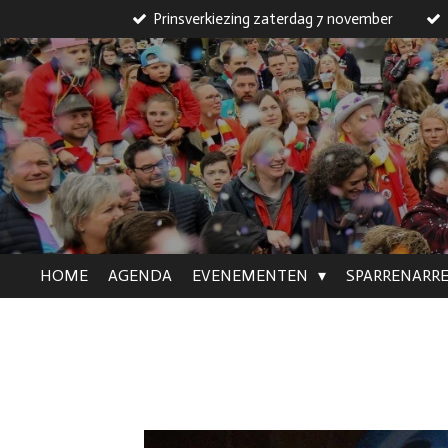
Prinsverkiezing zaterdag 7 november
Ga
direct
naar
de
hoofdinhoud
HOME
AGENDA
EVENEMENTEN
SPARRENARR