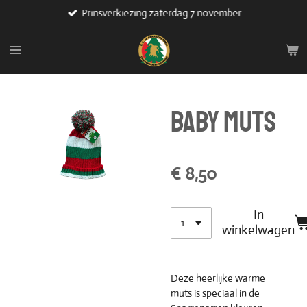
Prinsverkiezing zaterdag 7 november
Ga
direct
naar
de
hoofdinhoud
BABY MUTS
€ 8,50
In
winkelwagen
Deze heerlijke warme
muts is speciaal in de