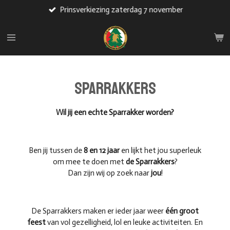
Prinsverkiezing zaterdag 7 november
Ga
direct
naar
de
hoofdinhoud
Sparrakkers
Wil jij een echte Sparrakker worden?
Ben jij tussen de
8 en 12 jaar
en lijkt het jou superleuk
om mee te doen met
de Sparrakkers
?
Dan zijn wij op zoek naar
jou
!
De Sparrakkers maken er ieder jaar weer
één groot
feest
van vol gezelligheid, lol en leuke activiteiten. En